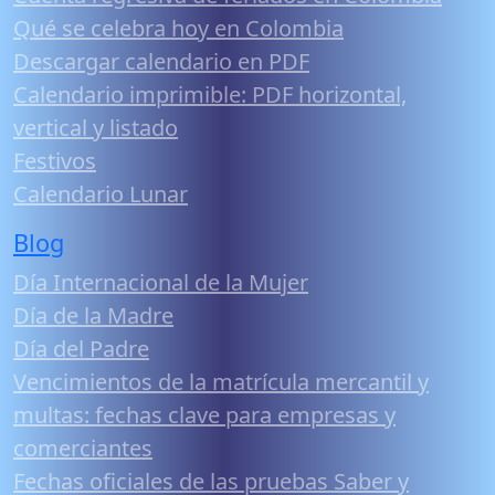
Qué se celebra hoy en Colombia
Descargar calendario en PDF
Calendario imprimible: PDF horizontal,
vertical y listado
Festivos
Calendario Lunar
Blog
Día Internacional de la Mujer
Día de la Madre
Día del Padre
Vencimientos de la matrícula mercantil y
multas: fechas clave para empresas y
comerciantes
Fechas oficiales de las pruebas Saber y