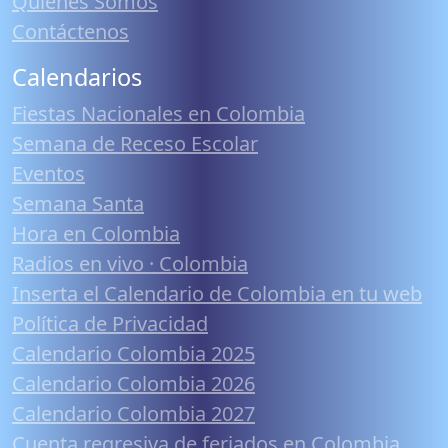
Quiénes Somos
Contáctenos
Calendarios
Fiestas Nacionales en Colombia
Semana de Receso Escolar
Eventos
Semana Santa
Hora en Colombia
Radios en vivo · Colombia
Inserta el Calendario de Colombia en tu web
Política de Privacidad
Calendario Colombia 2025
Calendario Colombia 2026
Calendario Colombia 2027
Cuenta regresiva de feriados en Colombia