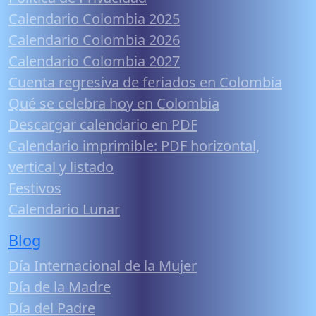
Calendario Colombia 2025
Calendario Colombia 2026
Calendario Colombia 2027
Cuenta regresiva de feriados en Colombia
Qué se celebra hoy en Colombia
Descargar calendario en PDF
Calendario imprimible: PDF horizontal,
vertical y listado
Festivos
Calendario Lunar
Blog
Día Internacional de la Mujer
Día de la Madre
Día del Padre