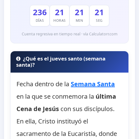
236
21
21
20
DÍAS
HORAS
MIN
SEG
Cuenta regresiva en tiempo real · vía Calculatorr.com
¿Qué es el jueves santo (semana
santa)?
Fecha dentro de la
Semana Santa
en la que se conmemora la
última
Cena de Jesús
con sus discípulos.
En ella, Cristo instituyó el
sacramento de la Eucaristía, donde