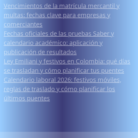
Vencimientos de la matrícula mercantil y
multas: fechas clave para empresas y
comerciantes
Fechas oficiales de las pruebas Saber y
calendario académico: aplicación y
publicación de resultados
Ley Emiliani y festivos en Colombia: qué días
se trasladan y cómo planificar tus puentes
Calendario laboral 2026: festivos móviles,
reglas de traslado y cómo planificar los
últimos puentes