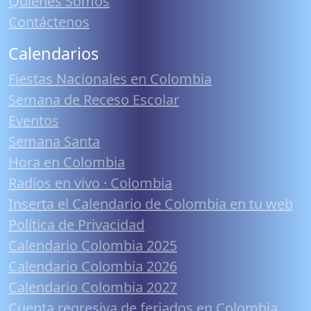
Quiénes Somos
Contáctenos
Calendarios
Fiestas Nacionales en Colombia
Semana de Receso Escolar
Eventos
Semana Santa
Hora en Colombia
Radios en vivo · Colombia
Inserta el Calendario de Colombia en tu web
Política de Privacidad
Calendario Colombia 2025
Calendario Colombia 2026
Calendario Colombia 2027
Cuenta regresiva de feriados en Colombia