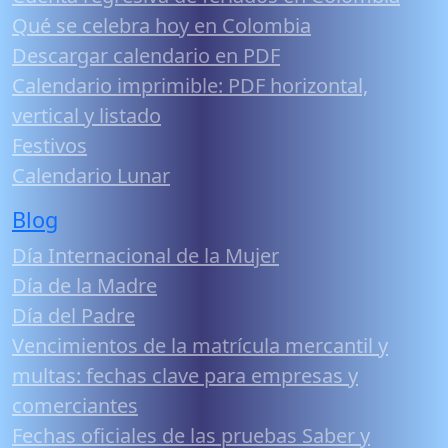
Qué se celebra hoy en Colombia
Descargar calendario en PDF
Calendario imprimible: PDF horizontal,
vertical y listado
Festivos
Calendario Lunar
Blog
Día Internacional de la Mujer
Día de la Madre
Día del Padre
Vencimientos de la matrícula mercantil y
multas: fechas clave para empresas y
comerciantes
Fechas oficiales de las pruebas Saber y