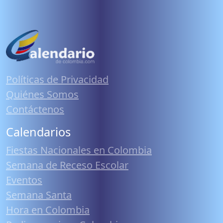
Políticas de Privacidad
Quiénes Somos
Contáctenos
Calendarios
Fiestas Nacionales en Colombia
Semana de Receso Escolar
Eventos
Semana Santa
Hora en Colombia