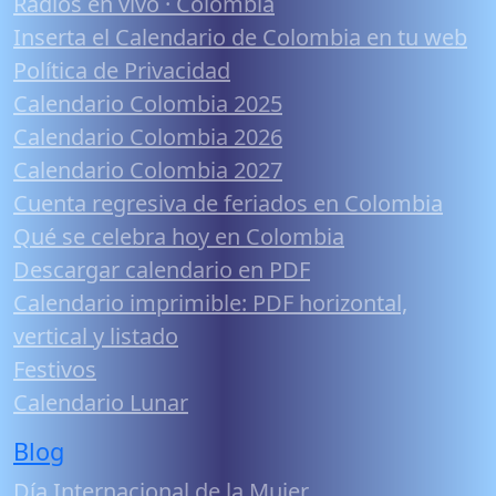
Radios en vivo · Colombia
Inserta el Calendario de Colombia en tu web
Política de Privacidad
Calendario Colombia 2025
Calendario Colombia 2026
Calendario Colombia 2027
Cuenta regresiva de feriados en Colombia
Qué se celebra hoy en Colombia
Descargar calendario en PDF
Calendario imprimible: PDF horizontal,
vertical y listado
Festivos
Calendario Lunar
Blog
Día Internacional de la Mujer