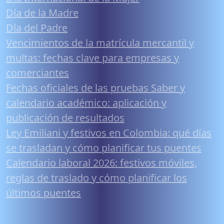
Día de la Madre
Día del Padre
Vencimientos de la matrícula mercantil y
multas: fechas clave para empresas y
comerciantes
Fechas oficiales de las pruebas Saber y
calendario académico: aplicación y
publicación de resultados
Ley Emiliani y festivos en Colombia: qué días
se trasladan y cómo planificar tus puentes
Calendario laboral 2026: festivos móviles,
reglas de traslado y cómo planificar los
últimos puentes