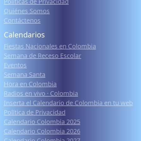
Políticas de Privacidad
Quiénes Somos
Contáctenos
Calendarios
Fiestas Nacionales en Colombia
Semana de Receso Escolar
Eventos
Semana Santa
Hora en Colombia
Radios en vivo · Colombia
Inserta el Calendario de Colombia en tu web
Política de Privacidad
Calendario Colombia 2025
Calendario Colombia 2026
Calendario Colombia 2027