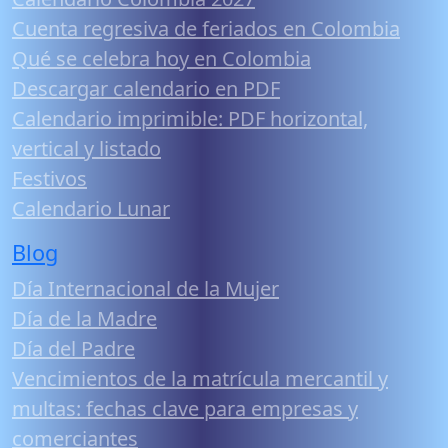
Cuenta regresiva de feriados en Colombia
Qué se celebra hoy en Colombia
Descargar calendario en PDF
Calendario imprimible: PDF horizontal,
vertical y listado
Festivos
Calendario Lunar
Blog
Día Internacional de la Mujer
Día de la Madre
Día del Padre
Vencimientos de la matrícula mercantil y
multas: fechas clave para empresas y
comerciantes