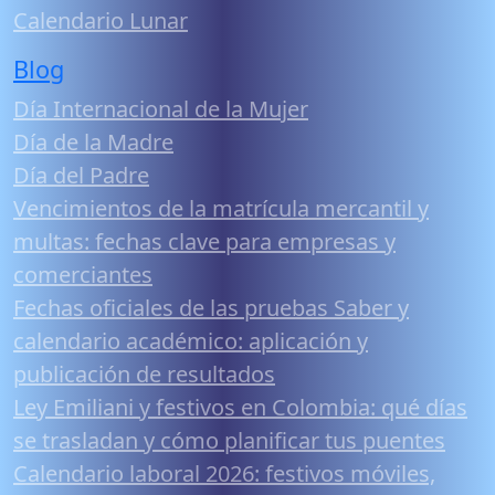
Calendario Lunar
Blog
Día Internacional de la Mujer
Día de la Madre
Día del Padre
Vencimientos de la matrícula mercantil y
multas: fechas clave para empresas y
comerciantes
Fechas oficiales de las pruebas Saber y
calendario académico: aplicación y
publicación de resultados
Ley Emiliani y festivos en Colombia: qué días
se trasladan y cómo planificar tus puentes
Calendario laboral 2026: festivos móviles,