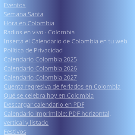
Eventos
Semana Santa
Hora en Colombia
Radios en vivo · Colombia
Inserta el Calendario de Colombia en tu web
Política de Privacidad
Calendario Colombia 2025
Calendario Colombia 2026
Calendario Colombia 2027
Cuenta regresiva de feriados en Colombia
Qué se celebra hoy en Colombia
Descargar calendario en PDF
Calendario imprimible: PDF horizontal,
vertical y listado
Festivos