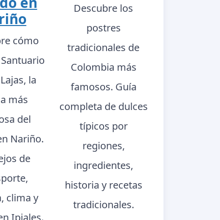
do en
Descubre los
riño
postres
re cómo
tradicionales de
l Santuario
Colombia más
Lajas, la
famosos. Guía
sia más
completa de dulces
sa del
típicos por
n Nariño.
regiones,
jos de
ingredientes,
sporte,
historia y recetas
a, clima y
tradicionales.
en Ipiales.