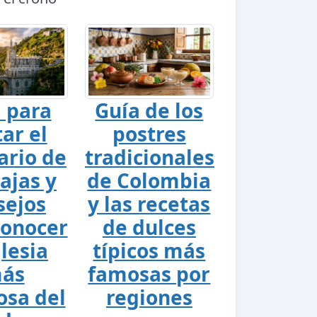
 para
Guía de los
tar el
postres
ario de
tradicionales
ajas y
de Colombia
sejos
y las recetas
conocer
de dulces
glesia
típicos más
ás
famosas por
sa del
regiones