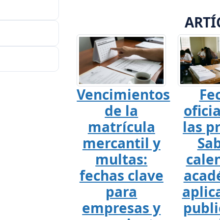
ARTÍ
Vencimientos
Fe
de la
ofici
matrícula
las p
mercantil y
Sab
multas:
cale
fechas clave
acad
para
aplic
empresas y
publi