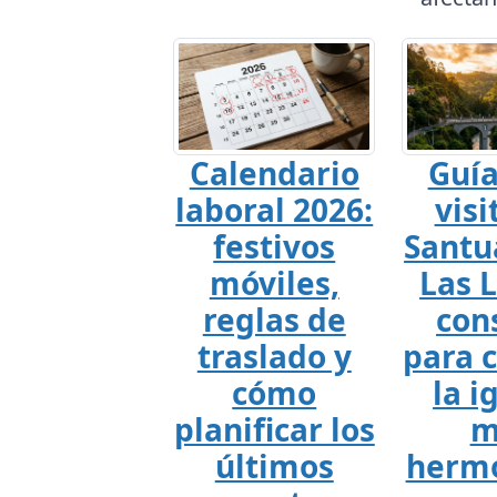
Calendario
Guía
laboral 2026:
visi
festivos
Santu
móviles,
Las L
reglas de
con
traslado y
para 
cómo
la i
planificar los
m
últimos
hermo