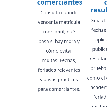
comerciantes
resu
Consulta cuándo
Guía cl
vencer la matrícula
fechas
mercantil, qué
aplic
pasa si hay mora y
public
cómo evitar
resulta
multas. Fechas,
prueba
feriados relevantes
cómo el 
y pasos prácticos
académ
para comerciantes.
feria
afectan