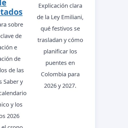
de
Explicación clara
ltados
de la Ley Emiliani,
ara sobre
qué festivos se
 clave de
trasladan y cómo
ación e
planificar los
ación de
puentes en
dos de las
Colombia para
s Saber y
2026 y 2027.
calendario
ico y los
dos 2026
 el crono