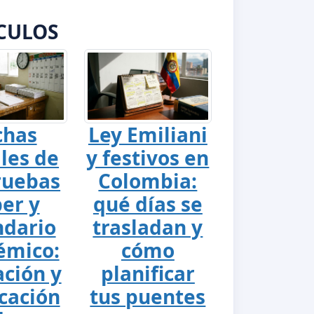
CULOS
chas
Ley Emiliani
ales de
y festivos en
ruebas
Colombia:
er y
qué días se
ndario
trasladan y
émico:
cómo
ación y
planificar
cación
tus puentes