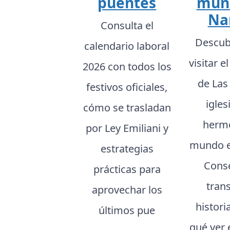
puentes
mun
Na
Consulta el
Descub
calendario laboral
visitar e
2026 con todos los
de Las 
festivos oficiales,
igle
cómo se trasladan
hermo
por Ley Emiliani y
mundo e
estrategias
Conse
prácticas para
tran
aprovechar los
histori
últimos pue
qué ver 