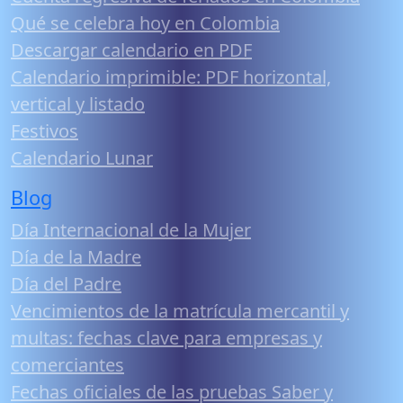
Qué se celebra hoy en Colombia
Descargar calendario en PDF
Calendario imprimible: PDF horizontal,
vertical y listado
Festivos
Calendario Lunar
Blog
Día Internacional de la Mujer
Día de la Madre
Día del Padre
Vencimientos de la matrícula mercantil y
multas: fechas clave para empresas y
comerciantes
Fechas oficiales de las pruebas Saber y