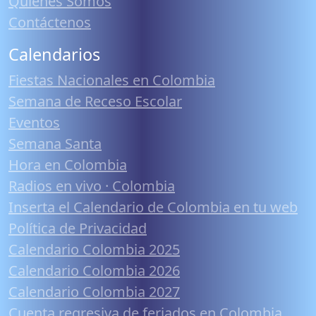
Quiénes Somos
Contáctenos
Calendarios
Fiestas Nacionales en Colombia
Semana de Receso Escolar
Eventos
Semana Santa
Hora en Colombia
Radios en vivo · Colombia
Inserta el Calendario de Colombia en tu web
Política de Privacidad
Calendario Colombia 2025
Calendario Colombia 2026
Calendario Colombia 2027
Cuenta regresiva de feriados en Colombia