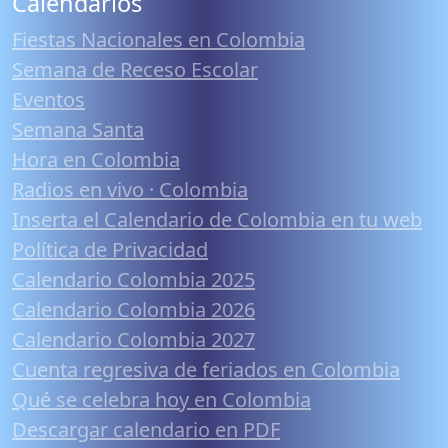
Calendarios
Fiestas Nacionales en Colombia
Semana de Receso Escolar
Eventos
Semana Santa
Hora en Colombia
Radios en vivo · Colombia
Inserta el Calendario de Colombia en tu web
Política de Privacidad
Calendario Colombia 2025
Calendario Colombia 2026
Calendario Colombia 2027
Cuenta regresiva de feriados en Colombia
Qué se celebra hoy en Colombia
Descargar calendario en PDF