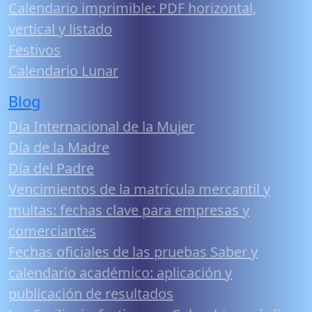
Calendario imprimible: PDF horizontal,
vertical y listado
Festivos
Calendario Lunar
Blog
Día Internacional de la Mujer
Día de la Madre
Día del Padre
Vencimientos de la matrícula mercantil y
multas: fechas clave para empresas y
comerciantes
Fechas oficiales de las pruebas Saber y
calendario académico: aplicación y
publicación de resultados