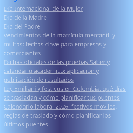
Día Internacional de la Mujer
Día de la Madre
Día del Padre
Vencimientos de la matrícula mercantil y
multas: fechas clave para empresas y
comerciantes
Fechas oficiales de las pruebas Saber y
calendario académico: aplicación y
publicación de resultados
Ley Emiliani y festivos en Colombia: qué días
se trasladan y cómo planificar tus puentes
Calendario laboral 2026: festivos móviles,
reglas de traslado y cómo planificar los
últimos puentes