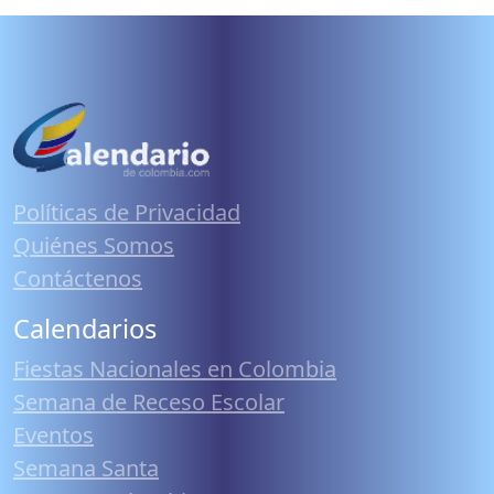
Políticas de Privacidad
Quiénes Somos
Contáctenos
Calendarios
Fiestas Nacionales en Colombia
Semana de Receso Escolar
Eventos
Semana Santa