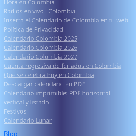
Hora en Colombia
Radios en vivo · Colombia
Inserta el Calendario de Colombia en tu web
Política de Privacidad
Calendario Colombia 2025
Calendario Colombia 2026
Calendario Colombia 2027
Cuenta regresiva de feriados en Colombia
Qué se celebra hoy en Colombia
Descargar calendario en PDF
Calendario imprimible: PDF horizontal,
vertical y listado
Festivos
Calendario Lunar
Blog