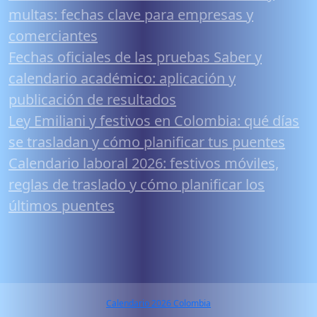
multas: fechas clave para empresas y
comerciantes
Fechas oficiales de las pruebas Saber y
calendario académico: aplicación y
publicación de resultados
Ley Emiliani y festivos en Colombia: qué días
se trasladan y cómo planificar tus puentes
Calendario laboral 2026: festivos móviles,
reglas de traslado y cómo planificar los
últimos puentes
Calendario 2026 Colombia