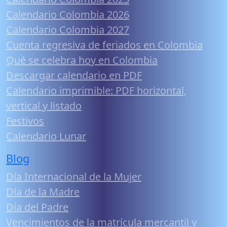
Calendario Colombia 2026
Calendario Colombia 2027
Cuenta regresiva de feriados en Colombia
Qué se celebra hoy en Colombia
Descargar calendario en PDF
Calendario imprimible: PDF horizontal,
vertical y listado
Festivos
Calendario Lunar
Blog
Día Internacional de la Mujer
Día de la Madre
Día del Padre
Vencimientos de la matrícula mercantil y