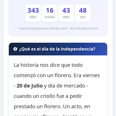
343
16
43
47
DÍAS
HORAS
MIN
SEG
Cuenta regresiva en tiempo real · vía Calculatorr.com
¿Qué es el día de la independencia?
La historia nos dice que todo
comenzó con un florero. Era viernes
-
20 de Julio
y día de mercado -
cuando un criollo fue a pedir
prestado un florero. Un acto, en