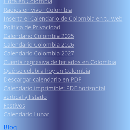
Hora en Colombia
Radios en vivo · Colombia
Inserta el Calendario de Colombia en tu web
Política de Privacidad
Calendario Colombia 2025
Calendario Colombia 2026
Calendario Colombia 2027
Cuenta regresiva de feriados en Colombia
Qué se celebra hoy en Colombia
Descargar calendario en PDF
Calendario imprimible: PDF horizontal,
vertical y listado
Festivos
Calendario Lunar
Blog