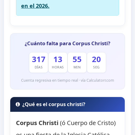
en el 2026.
¿Cuánto falta para Corpus Christi?
317
13
55
19
DÍAS
HORAS
MIN
SEG
Cuenta regresiva en tiempo real · vía Calculatorr.com
¿Qué es el corpus christi?
Corpus Christi
(ó Cuerpo de Cristo)
es una fiesta de la Iglesia Católica