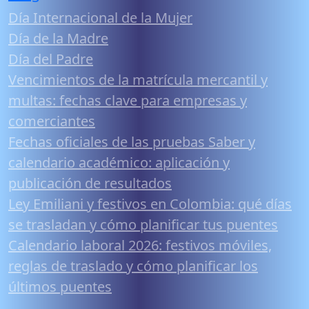
Día Internacional de la Mujer
Día de la Madre
Día del Padre
Vencimientos de la matrícula mercantil y
multas: fechas clave para empresas y
comerciantes
Fechas oficiales de las pruebas Saber y
calendario académico: aplicación y
publicación de resultados
Ley Emiliani y festivos en Colombia: qué días
se trasladan y cómo planificar tus puentes
Calendario laboral 2026: festivos móviles,
reglas de traslado y cómo planificar los
últimos puentes