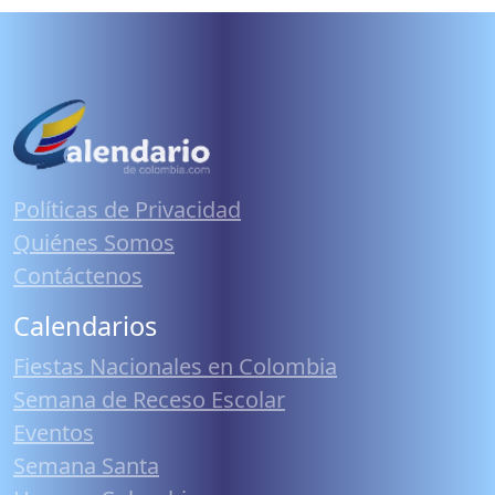
Políticas de Privacidad
Quiénes Somos
Contáctenos
Calendarios
Fiestas Nacionales en Colombia
Semana de Receso Escolar
Eventos
Semana Santa