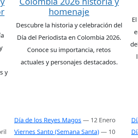
 y
Colombia 2026 historia y
or
homenaje
El
Descubre la historia y celebración del
e
ía
Día del Periodista en Colombia 2026.
de
y
Conoce su importancia, retos
actuales y personajes destacados.
s y
Día de los Reyes Magos
— 12 Enero
Dí
ril
Viernes Santo (Semana Santa)
— 10
Dí