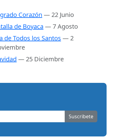
grado Corazón
— 22 Junio
talla de Boyaca
— 7 Agosto
a de Todos los Santos
— 2
oviembre
vidad
— 25 Diciembre
Suscribete