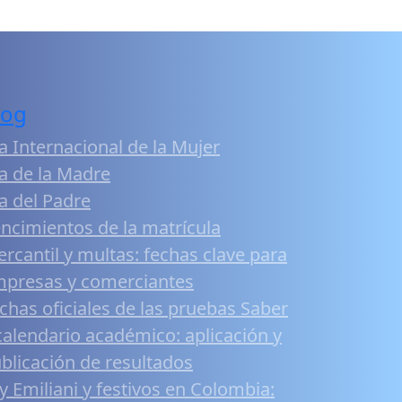
log
a Internacional de la Mujer
a de la Madre
a del Padre
ncimientos de la matrícula
rcantil y multas: fechas clave para
presas y comerciantes
chas oficiales de las pruebas Saber
calendario académico: aplicación y
blicación de resultados
y Emiliani y festivos en Colombia: