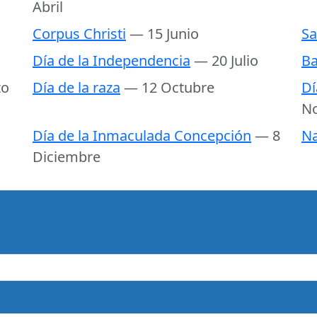
Abril
Corpus Christi
— 15 Junio
Sa
Día de la Independencia
— 20 Julio
Ba
to
Día de la raza
— 12 Octubre
Dí
N
Día de la Inmaculada Concepción
— 8
Na
Diciembre