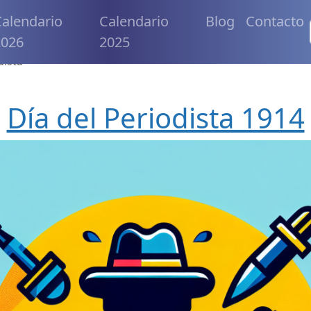
alendario
Calendario
Blog
Contacto
2026
2025
dista
Día del Periodista 1914