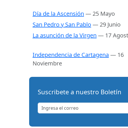
Día de la Ascensión
— 25 Mayo
San Pedro y San Pablo
— 29 Junio
La asunción de la Virgen
— 17 Agos
Independencia de Cartagena
— 16
Noviembre
Suscribete a nuestro Boletín