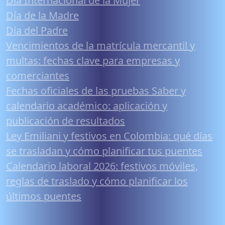
Día Internacional de la Mujer
Día de la Madre
Día del Padre
Vencimientos de la matrícula mercantil y
multas: fechas clave para empresas y
comerciantes
Fechas oficiales de las pruebas Saber y
calendario académico: aplicación y
publicación de resultados
Ley Emiliani y festivos en Colombia: qué días
se trasladan y cómo planificar tus puentes
Calendario laboral 2026: festivos móviles,
reglas de traslado y cómo planificar los
últimos puentes