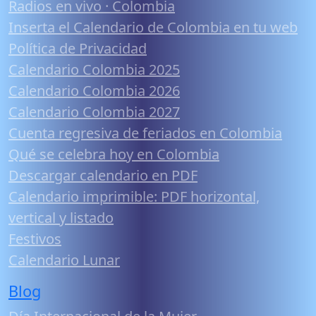
Radios en vivo · Colombia
Inserta el Calendario de Colombia en tu web
Política de Privacidad
Calendario Colombia 2025
Calendario Colombia 2026
Calendario Colombia 2027
Cuenta regresiva de feriados en Colombia
Qué se celebra hoy en Colombia
Descargar calendario en PDF
Calendario imprimible: PDF horizontal,
vertical y listado
Festivos
Calendario Lunar
Blog