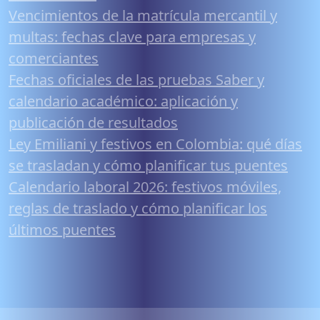
Vencimientos de la matrícula mercantil y
multas: fechas clave para empresas y
comerciantes
Fechas oficiales de las pruebas Saber y
calendario académico: aplicación y
publicación de resultados
Ley Emiliani y festivos en Colombia: qué días
se trasladan y cómo planificar tus puentes
Calendario laboral 2026: festivos móviles,
reglas de traslado y cómo planificar los
últimos puentes