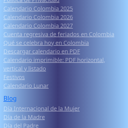
Calendario Colombia 2025
Calendario Colombia 2026
Calendario Colombia 2027
Cuenta regresiva de feriados en Colombia
Qué se celebra hoy en Colombia
Descargar calendario en PDF
Calendario imprimible: PDF horizontal,
vertical y listado
Festivos
Calendario Lunar
Blog
Día Internacional de la Mujer
Día de la Madre
Día del Padre