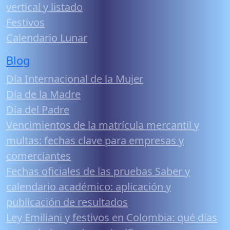
vertical y listado
Festivos
Calendario Lunar
Blog
Día Internacional de la Mujer
Día de la Madre
Día del Padre
Vencimientos de la matrícula mercantil y
multas: fechas clave para empresas y
comerciantes
Fechas oficiales de las pruebas Saber y
calendario académico: aplicación y
publicación de resultados
Ley Emiliani y festivos en Colombia: qué días