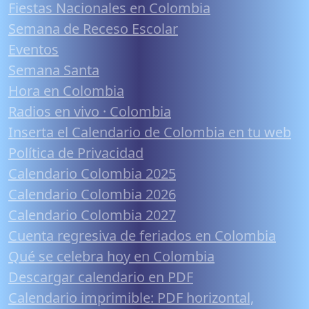
Fiestas Nacionales en Colombia
Semana de Receso Escolar
Eventos
Semana Santa
Hora en Colombia
Radios en vivo · Colombia
Inserta el Calendario de Colombia en tu web
Política de Privacidad
Calendario Colombia 2025
Calendario Colombia 2026
Calendario Colombia 2027
Cuenta regresiva de feriados en Colombia
Qué se celebra hoy en Colombia
Descargar calendario en PDF
Calendario imprimible: PDF horizontal,