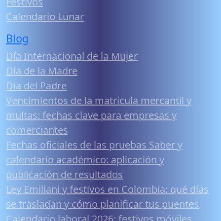
Festivos
Calendario Lunar
Blog
Día Internacional de la Mujer
Día de la Madre
Día del Padre
Vencimientos de la matrícula mercantil y
multas: fechas clave para empresas y
comerciantes
Fechas oficiales de las pruebas Saber y
calendario académico: aplicación y
publicación de resultados
Ley Emiliani y festivos en Colombia: qué días
se trasladan y cómo planificar tus puentes
Calendario laboral 2026: festivos móviles,