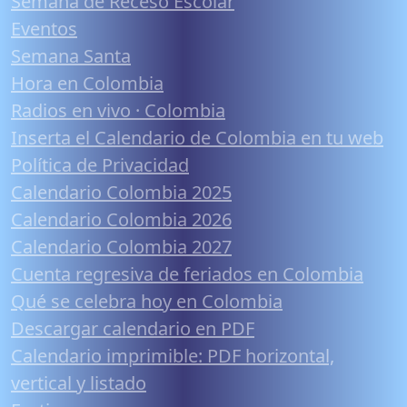
Semana de Receso Escolar
Eventos
Semana Santa
Hora en Colombia
Radios en vivo · Colombia
Inserta el Calendario de Colombia en tu web
Política de Privacidad
Calendario Colombia 2025
Calendario Colombia 2026
Calendario Colombia 2027
Cuenta regresiva de feriados en Colombia
Qué se celebra hoy en Colombia
Descargar calendario en PDF
Calendario imprimible: PDF horizontal,
vertical y listado