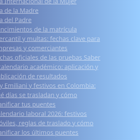
a Internacional de la Mujer
a de la Madre
a del Padre
ncimientos de la matrícula
rcantil y multas: fechas clave para
presas y comerciantes
chas oficiales de las pruebas Saber
calendario académico: aplicación y
blicación de resultados
y Emiliani y festivos en Colombia:
é días se trasladan y cómo
anificar tus puentes
lendario laboral 2026: festivos
viles, reglas de traslado y cómo
anificar los últimos puentes