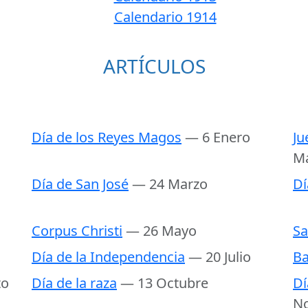
Calendario 1914
ARTÍCULOS
Día de los Reyes Magos
— 6 Enero
Ju
M
Día de San José
— 24 Marzo
Dí
Corpus Christi
— 26 Mayo
Sa
Día de la Independencia
— 20 Julio
Ba
to
Día de la raza
— 13 Octubre
Dí
N