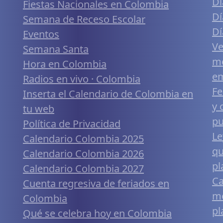
Dí
Fiestas Nacionales en Colombia
Dí
Semana de Receso Escolar
Dí
Eventos
Ve
Semana Santa
me
Hora en Colombia
em
Radios en vivo · Colombia
Fe
Inserta el Calendario de Colombia en
y 
tu web
pu
Política de Privacidad
Le
Calendario Colombia 2025
qu
Calendario Colombia 2026
pl
Calendario Colombia 2027
Ca
Cuenta regresiva de feriados en
mó
Colombia
pl
Qué se celebra hoy en Colombia