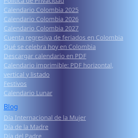
Política de Privacidad
Calendario Colombia 2025
Calendario Colombia 2026
Calendario Colombia 2027
Cuenta regresiva de feriados en Colombia
Qué se celebra hoy en Colombia
Descargar calendario en PDF
Calendario imprimible: PDF horizontal,
vertical y listado
Festivos
Calendario Lunar
Blog
Día Internacional de la Mujer
Día de la Madre
Día del Padre