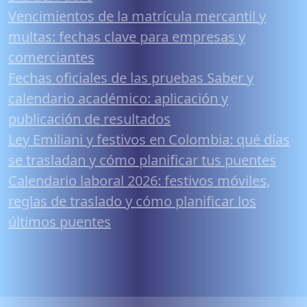
Vencimientos de la matrícula mercantil y
multas: fechas clave para empresas y
comerciantes
Fechas oficiales de las pruebas Saber y
calendario académico: aplicación y
publicación de resultados
Ley Emiliani y festivos en Colombia: qué días
se trasladan y cómo planificar tus puentes
Calendario laboral 2026: festivos móviles,
reglas de traslado y cómo planificar los
últimos puentes