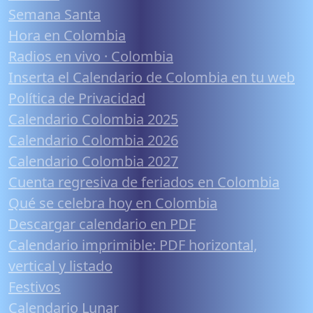
Semana Santa
Hora en Colombia
Radios en vivo · Colombia
Inserta el Calendario de Colombia en tu web
Política de Privacidad
Calendario Colombia 2025
Calendario Colombia 2026
Calendario Colombia 2027
Cuenta regresiva de feriados en Colombia
Qué se celebra hoy en Colombia
Descargar calendario en PDF
Calendario imprimible: PDF horizontal,
vertical y listado
Festivos
Calendario Lunar