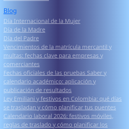
Blog
Día Internacional de la Mujer
Día de la Madre
Día del Padre
Vencimientos de la matrícula mercantil y
multas: fechas clave para empresas y
comerciantes
Fechas oficiales de las pruebas Saber y
calendario académico: aplicación y
publicación de resultados
Ley Emiliani y festivos en Colombia: qué días
se trasladan y cómo planificar tus puentes
Calendario laboral 2026: festivos móviles,
reglas de traslado y cómo planificar los