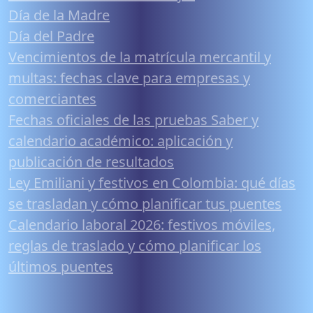
Día de la Madre
Día del Padre
Vencimientos de la matrícula mercantil y
multas: fechas clave para empresas y
comerciantes
Fechas oficiales de las pruebas Saber y
calendario académico: aplicación y
publicación de resultados
Ley Emiliani y festivos en Colombia: qué días
se trasladan y cómo planificar tus puentes
Calendario laboral 2026: festivos móviles,
reglas de traslado y cómo planificar los
últimos puentes