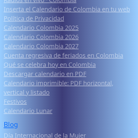
Inserta el Calendario de Colombia en tu web
Política de Privacidad
Calendario Colombia 2025
Calendario Colombia 2026
Calendario Colombia 2027
Cuenta regresiva de feriados en Colombia
Qué se celebra hoy en Colombia
Descargar calendario en PDF
Calendario imprimible: PDF horizontal,
vertical y listado
Festivos
Calendario Lunar
Blog
Día Internacional de la Mujer