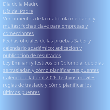
Día de la Madre
Día del Padre
Vencimientos de la matrícula mercantil y
multas: fechas clave para empresas y
comerciantes
Fechas oficiales de las pruebas Saber y
calendario académico: aplicación y
publicación de resultados
Ley Emiliani y festivos en Colombia: qué días
se trasladan y cómo planificar tus puentes
Calendario laboral 2026: festivos móviles,
reglas de traslado y cómo planificar los
últimos puentes