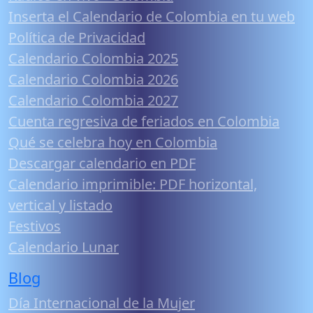
Inserta el Calendario de Colombia en tu web
Política de Privacidad
Calendario Colombia 2025
Calendario Colombia 2026
Calendario Colombia 2027
Cuenta regresiva de feriados en Colombia
Qué se celebra hoy en Colombia
Descargar calendario en PDF
Calendario imprimible: PDF horizontal,
vertical y listado
Festivos
Calendario Lunar
Blog
Día Internacional de la Mujer