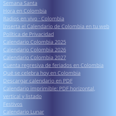
Semana Santa
Hora en Colombia
Radios en vivo · Colombia
Inserta el Calendario de Colombia en tu web
Política de Privacidad
Calendario Colombia 2025
Calendario Colombia 2026
Calendario Colombia 2027
Cuenta regresiva de feriados en Colombia
Qué se celebra hoy en Colombia
Descargar calendario en PDF
Calendario imprimible: PDF horizontal,
vertical y listado
Festivos
Calendario Lunar