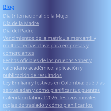
Blog
Día Internacional de la Mujer
Día de la Madre
Día del Padre
Vencimientos de la matrícula mercantil y
multas: fechas clave para empresas y
comerciantes
Fechas oficiales de las pruebas Saber y
calendario académico: aplicación y
publicación de resultados
Ley Emiliani y festivos en Colombia: qué días
se trasladan y cómo planificar tus puentes
Calendario laboral 2026: festivos móviles,
reglas de traslado y cómo planificar los