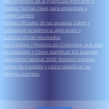
Vencimientos de la matrícula mercantil y
multas: fechas clave para empresas y
comerciantes
Fechas oficiales de las pruebas Saber y
calendario académico: aplicación y
publicación de resultados
Ley Emiliani y festivos en Colombia: qué días
se trasladan y cómo planificar tus puentes
Calendario laboral 2026: festivos móviles,
reglas de traslado y cómo planificar los
últimos puentes
Calendario 2026 Colombia