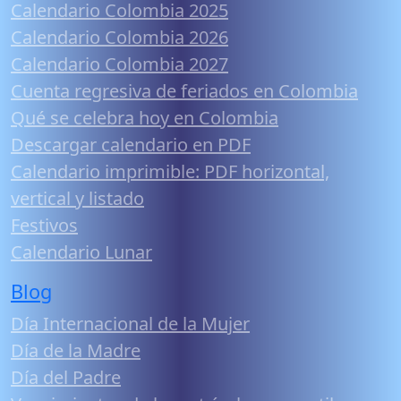
Calendario Colombia 2025
Calendario Colombia 2026
Calendario Colombia 2027
Cuenta regresiva de feriados en Colombia
Qué se celebra hoy en Colombia
Descargar calendario en PDF
Calendario imprimible: PDF horizontal,
vertical y listado
Festivos
Calendario Lunar
Blog
Día Internacional de la Mujer
Día de la Madre
Día del Padre