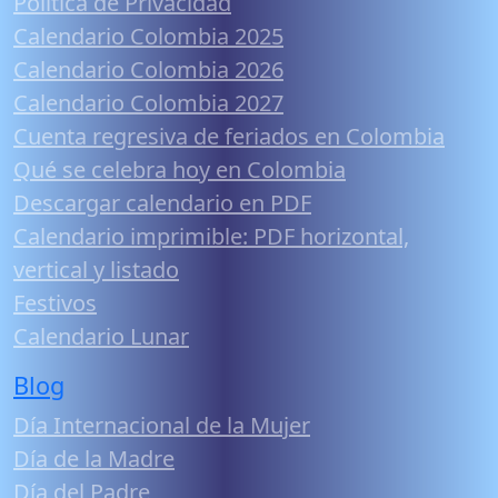
Política de Privacidad
Calendario Colombia 2025
Calendario Colombia 2026
Calendario Colombia 2027
Cuenta regresiva de feriados en Colombia
Qué se celebra hoy en Colombia
Descargar calendario en PDF
Calendario imprimible: PDF horizontal,
vertical y listado
Festivos
Calendario Lunar
Blog
Día Internacional de la Mujer
Día de la Madre
Día del Padre