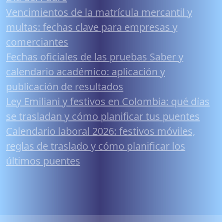
Vencimientos de la matrícula mercantil y
multas: fechas clave para empresas y
comerciantes
Fechas oficiales de las pruebas Saber y
calendario académico: aplicación y
publicación de resultados
Ley Emiliani y festivos en Colombia: qué días
se trasladan y cómo planificar tus puentes
Calendario laboral 2026: festivos móviles,
reglas de traslado y cómo planificar los
últimos puentes