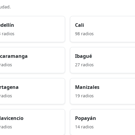
iudad.
dellín
Cali
 radios
98 radios
caramanga
Ibagué
radios
27 radios
rtagena
Manizales
radios
19 radios
llavicencio
Popayán
radios
14 radios