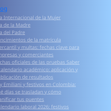
log
a Internacional de la Mujer
a de la Madre
a del Padre
ncimientos de la matrícula
rcantil y multas: fechas clave para
presas y comerciantes
chas oficiales de las pruebas Saber
calendario académico: aplicación y
blicación de resultados
y Emiliani y festivos en Colombia:
é días se trasladan y cómo
anificar tus puentes
lendario laboral 2026: festivos