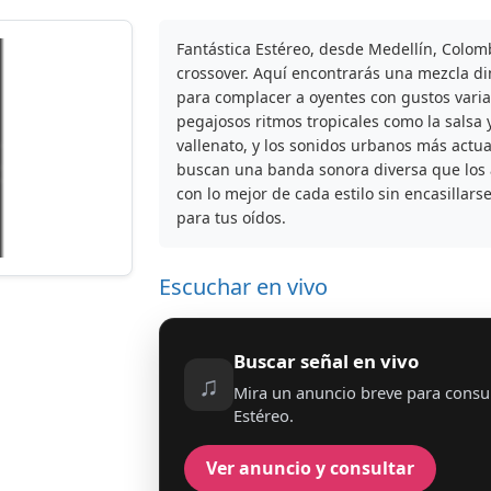
Fantástica Estéreo, desde Medellín, Colomb
crossover. Aquí encontrarás una mezcla d
para complacer a oyentes con gustos variad
pegajosos ritmos tropicales como la salsa 
vallenato, y los sonidos urbanos más actua
buscan una banda sonora diversa que los
con lo mejor de cada estilo sin encasillars
para tus oídos.
Escuchar en vivo
Buscar señal en vivo
♫
Mira un anuncio breve para consul
Estéreo.
Ver anuncio y consultar