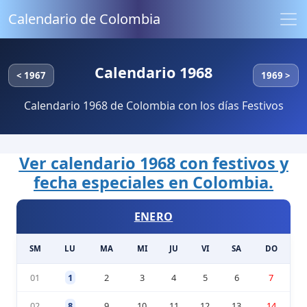
Calendario de Colombia
Calendario 1968
< 1967
1969 >
Calendario 1968 de Colombia con los días Festivos
Ver calendario 1968 con festivos y
fecha especiales en Colombia.
ENERO
SM
LU
MA
MI
JU
VI
SA
DO
01
1
2
3
4
5
6
7
02
8
9
10
11
12
13
14