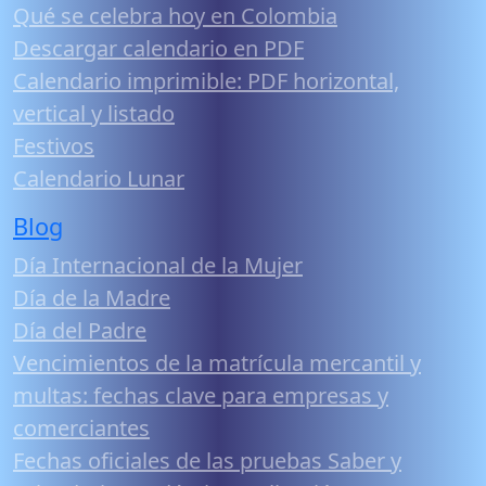
Qué se celebra hoy en Colombia
Descargar calendario en PDF
Calendario imprimible: PDF horizontal,
vertical y listado
Festivos
Calendario Lunar
Blog
Día Internacional de la Mujer
Día de la Madre
Día del Padre
Vencimientos de la matrícula mercantil y
multas: fechas clave para empresas y
comerciantes
Fechas oficiales de las pruebas Saber y