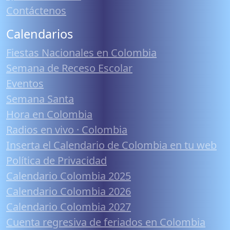
Contáctenos
Calendarios
Fiestas Nacionales en Colombia
Semana de Receso Escolar
Eventos
Semana Santa
Hora en Colombia
Radios en vivo · Colombia
Inserta el Calendario de Colombia en tu web
Política de Privacidad
Calendario Colombia 2025
Calendario Colombia 2026
Calendario Colombia 2027
Cuenta regresiva de feriados en Colombia