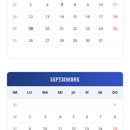
32
5
6
7
8
9
10
11
33
12
13
14
15
16
17
18
34
19
20
21
22
23
24
25
35
26
27
28
29
30
31
SEPTIEMBRE
SM
LU
MA
MI
JU
VI
SA
DO
35
1
36
2
3
4
5
6
7
8
37
9
10
11
12
13
14
15