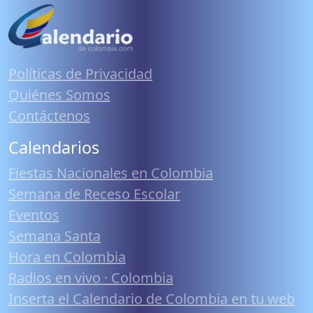
Políticas de Privacidad
Quiénes Somos
Contáctenos
Calendarios
Fiestas Nacionales en Colombia
Semana de Receso Escolar
Eventos
Semana Santa
Hora en Colombia
Radios en vivo · Colombia
Inserta el Calendario de Colombia en tu web