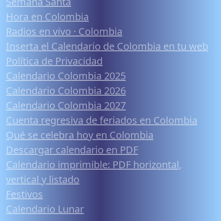
Semana Santa
Hora en Colombia
Radios en vivo · Colombia
Inserta el Calendario de Colombia en tu web
Política de Privacidad
Calendario Colombia 2025
Calendario Colombia 2026
Calendario Colombia 2027
Cuenta regresiva de feriados en Colombia
Qué se celebra hoy en Colombia
Descargar calendario en PDF
Calendario imprimible: PDF horizontal,
vertical y listado
Festivos
Calendario Lunar