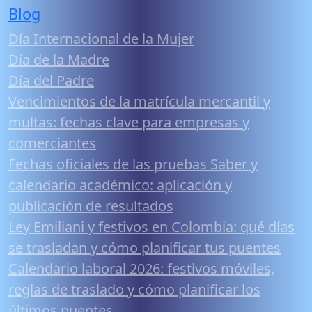
Blog
Día Internacional de la Mujer
Día de la Madre
Día del Padre
Vencimientos de la matrícula mercantil y
multas: fechas clave para empresas y
comerciantes
Fechas oficiales de las pruebas Saber y
calendario académico: aplicación y
publicación de resultados
Ley Emiliani y festivos en Colombia: qué días
se trasladan y cómo planificar tus puentes
Calendario laboral 2026: festivos móviles,
reglas de traslado y cómo planificar los
últimos puentes