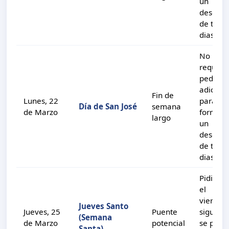
un
descans
de tres
dias.
No
requier
pedir di
adiciona
Fin de
Lunes, 22
para
Día de San José
semana
de Marzo
formar
largo
un
descans
de tres
dias.
Pidiend
el
viernes
Jueves Santo
Jueves, 25
Puente
siguient
(Semana
de Marzo
potencial
se pued
Santa)