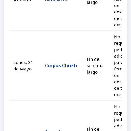
largo
un
descans
de tres
dias.
No
requier
pedir di
adiciona
Fin de
Lunes, 31
para
Corpus Christi
semana
de Mayo
formar
largo
un
descans
de tres
dias.
No
requier
pedir di
adiciona
Fin de