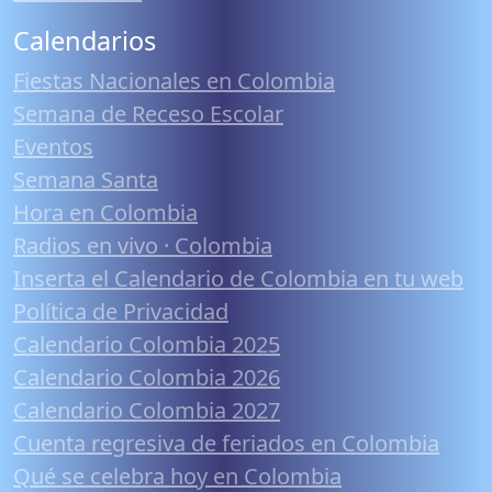
Calendarios
Fiestas Nacionales en Colombia
Semana de Receso Escolar
Eventos
Semana Santa
Hora en Colombia
Radios en vivo · Colombia
Inserta el Calendario de Colombia en tu web
Política de Privacidad
Calendario Colombia 2025
Calendario Colombia 2026
Calendario Colombia 2027
Cuenta regresiva de feriados en Colombia
Qué se celebra hoy en Colombia