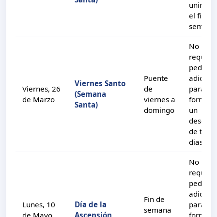
unir con
el fin de
semana
No
requier
pedir di
Puente
adiciona
Viernes Santo
Viernes, 26
de
para
(Semana
de Marzo
viernes a
formar
Santa)
domingo
un
descans
de tres
dias.
No
requier
pedir di
adiciona
Fin de
Lunes, 10
Día de la
para
semana
de Mayo
Ascensión
formar