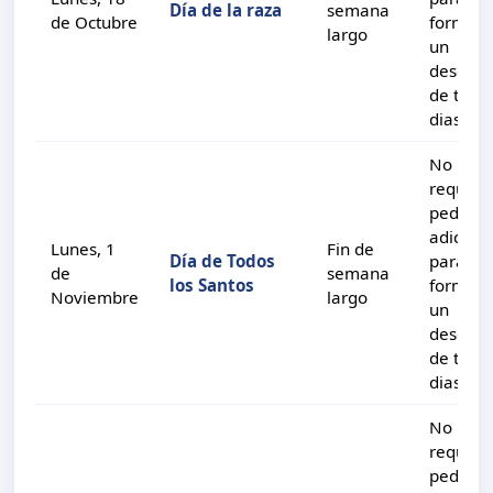
Día de la raza
semana
de Octubre
formar
largo
un
descans
de tres
dias.
No
requier
pedir di
adiciona
Lunes, 1
Fin de
Día de Todos
para
de
semana
los Santos
formar
Noviembre
largo
un
descans
de tres
dias.
No
requier
pedir di