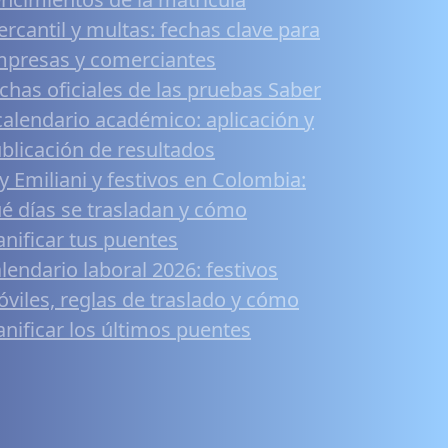
rcantil y multas: fechas clave para
presas y comerciantes
chas oficiales de las pruebas Saber
calendario académico: aplicación y
blicación de resultados
y Emiliani y festivos en Colombia:
é días se trasladan y cómo
anificar tus puentes
lendario laboral 2026: festivos
viles, reglas de traslado y cómo
anificar los últimos puentes