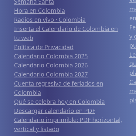
Semana Santa
me
Hora en Colombia
em
Radios en vivo · Colombia
Fe
Inserta el Calendario de Colombia en
y 
tu web
pu
Política de Privacidad
Le
Calendario Colombia 2025
qu
Calendario Colombia 2026
pl
Calendario Colombia 2027
Ca
Cuenta regresiva de feriados en
mó
Colombia
pl
Qué se celebra hoy en Colombia
Descargar calendario en PDF
Calendario imprimible: PDF horizontal,
vertical y listado