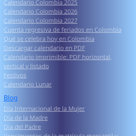
Calendario Colombia 2025
Calendario Colombia 2026
Calendario Colombia 2027
Cuenta regresiva de feriados en Colombia
Qué se celebra hoy en Colombia
Descargar calendario en PDF
Calendario imprimible: PDF horizontal,
vertical y listado
Festivos
Calendario Lunar
Blog
Día Internacional de la Mujer
Día de la Madre
Día del Padre
Vencimientos de la matrícula mercantil y