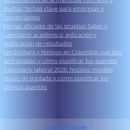
multas: fechas clave para empresas y
comerciantes
Fechas oficiales de las pruebas Saber y
calendario académico: aplicación y
publicación de resultados
Ley Emiliani y festivos en Colombia: qué días
se trasladan y cómo planificar tus puentes
Calendario laboral 2026: festivos móviles,
reglas de traslado y cómo planificar los
últimos puentes
Calendario 2026 Colombia