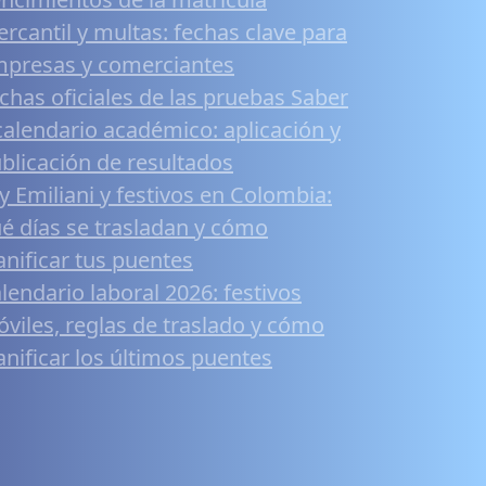
rcantil y multas: fechas clave para
presas y comerciantes
chas oficiales de las pruebas Saber
calendario académico: aplicación y
blicación de resultados
y Emiliani y festivos en Colombia:
é días se trasladan y cómo
anificar tus puentes
lendario laboral 2026: festivos
viles, reglas de traslado y cómo
anificar los últimos puentes