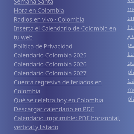
Semana Santa
me
Hora en Colombia
em
Radios en vivo · Colombia
Fe
Inserta el Calendario de Colombia en
y 
tu web
pu
Política de Privacidad
Le
Calendario Colombia 2025
qu
Calendario Colombia 2026
pl
Calendario Colombia 2027
Ca
Cuenta regresiva de feriados en
mó
Colombia
pl
Qué se celebra hoy en Colombia
Descargar calendario en PDF
Calendario imprimible: PDF horizontal,
vertical y listado