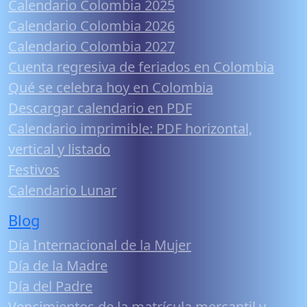
Calendario Colombia 2025
Calendario Colombia 2026
Calendario Colombia 2027
Cuenta regresiva de feriados en Colombia
Qué se celebra hoy en Colombia
Descargar calendario en PDF
Calendario imprimible: PDF horizontal,
vertical y listado
Festivos
Calendario Lunar
Blog
Día Internacional de la Mujer
Día de la Madre
Día del Padre
Vencimientos de la matrícula mercantil y