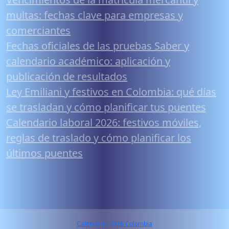
multas: fechas clave para empresas y
comerciantes
Fechas oficiales de las pruebas Saber y
calendario académico: aplicación y
publicación de resultados
Ley Emiliani y festivos en Colombia: qué días
se trasladan y cómo planificar tus puentes
Calendario laboral 2026: festivos móviles,
reglas de traslado y cómo planificar los
últimos puentes
Calendario 2026 Colombia