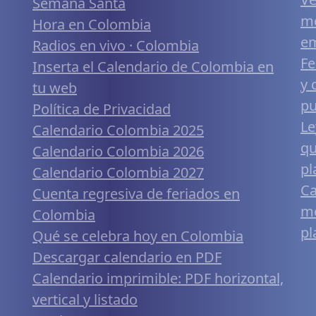
Semana Santa
me
Hora en Colombia
em
Radios en vivo · Colombia
Fe
Inserta el Calendario de Colombia en
y 
tu web
pu
Política de Privacidad
Le
Calendario Colombia 2025
qu
Calendario Colombia 2026
pl
Calendario Colombia 2027
Ca
Cuenta regresiva de feriados en
mó
Colombia
pl
Qué se celebra hoy en Colombia
Descargar calendario en PDF
Calendario imprimible: PDF horizontal,
vertical y listado