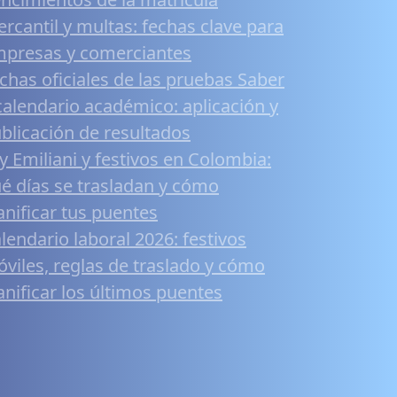
rcantil y multas: fechas clave para
presas y comerciantes
chas oficiales de las pruebas Saber
calendario académico: aplicación y
blicación de resultados
y Emiliani y festivos en Colombia:
é días se trasladan y cómo
anificar tus puentes
lendario laboral 2026: festivos
viles, reglas de traslado y cómo
anificar los últimos puentes