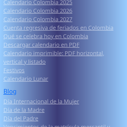
Calendario Colombia 2025
Calendario Colombia 2026
Calendario Colombia 2027
Cuenta regresiva de feriados en Colombia
Qué se celebra hoy en Colombia
Descargar calendario en PDF
Calendario imprimible: PDF horizontal,
vertical y listado
Festivos
Calendario Lunar
Blog
Día Internacional de la Mujer
Día de la Madre
Día del Padre
Vencimientos de la matrícula mercantil y