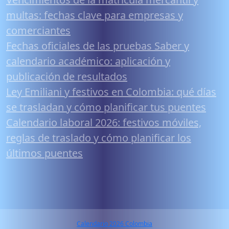
multas: fechas clave para empresas y
comerciantes
Fechas oficiales de las pruebas Saber y
calendario académico: aplicación y
publicación de resultados
Ley Emiliani y festivos en Colombia: qué días
se trasladan y cómo planificar tus puentes
Calendario laboral 2026: festivos móviles,
reglas de traslado y cómo planificar los
últimos puentes
Calendario 2026 Colombia