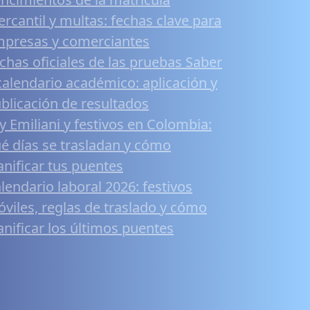
rcantil y multas: fechas clave para
presas y comerciantes
chas oficiales de las pruebas Saber
calendario académico: aplicación y
blicación de resultados
y Emiliani y festivos en Colombia:
é días se trasladan y cómo
anificar tus puentes
lendario laboral 2026: festivos
viles, reglas de traslado y cómo
anificar los últimos puentes