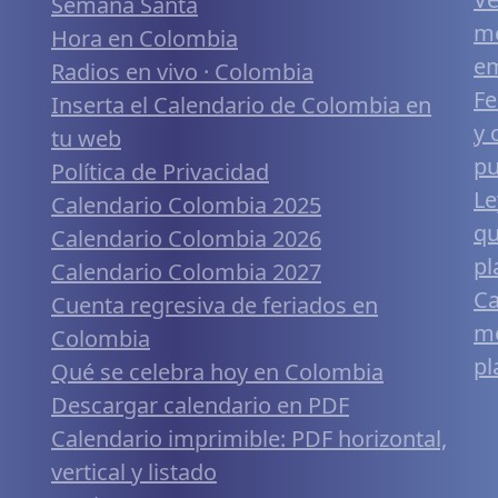
Semana Santa
me
Hora en Colombia
em
Radios en vivo · Colombia
Fe
Inserta el Calendario de Colombia en
y 
tu web
pu
Política de Privacidad
Le
Calendario Colombia 2025
qu
Calendario Colombia 2026
pl
Calendario Colombia 2027
Ca
Cuenta regresiva de feriados en
mó
Colombia
pl
Qué se celebra hoy en Colombia
Descargar calendario en PDF
Calendario imprimible: PDF horizontal,
vertical y listado