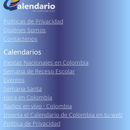
Políticas de Privacidad
Quiénes Somos
Contáctenos
Calendarios
Fiestas Nacionales en Colombia
Semana de Receso Escolar
Eventos
Semana Santa
Hora en Colombia
Radios en vivo · Colombia
Inserta el Calendario de Colombia en tu web
Política de Privacidad