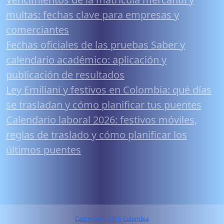
multas: fechas clave para empresas y
comerciantes
Fechas oficiales de las pruebas Saber y
calendario académico: aplicación y
publicación de resultados
Ley Emiliani y festivos en Colombia: qué días
se trasladan y cómo planificar tus puentes
Calendario laboral 2026: festivos móviles,
reglas de traslado y cómo planificar los
últimos puentes
Calendario 2026 Colombia