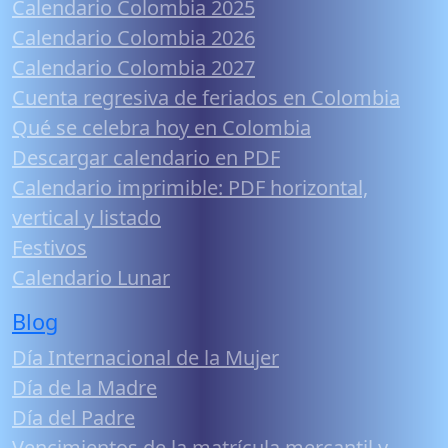
Calendario Colombia 2025
Calendario Colombia 2026
Calendario Colombia 2027
Cuenta regresiva de feriados en Colombia
Qué se celebra hoy en Colombia
Descargar calendario en PDF
Calendario imprimible: PDF horizontal,
vertical y listado
Festivos
Calendario Lunar
Blog
Día Internacional de la Mujer
Día de la Madre
Día del Padre
Vencimientos de la matrícula mercantil y