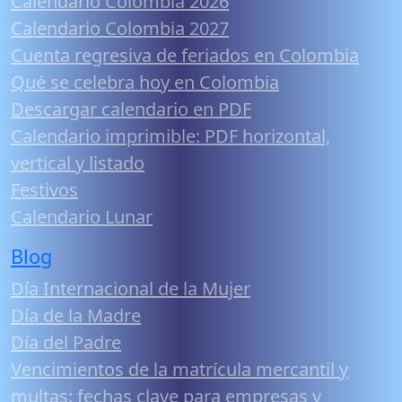
Calendario Colombia 2026
Calendario Colombia 2027
Cuenta regresiva de feriados en Colombia
Qué se celebra hoy en Colombia
Descargar calendario en PDF
Calendario imprimible: PDF horizontal,
vertical y listado
Festivos
Calendario Lunar
Blog
Día Internacional de la Mujer
Día de la Madre
Día del Padre
Vencimientos de la matrícula mercantil y
multas: fechas clave para empresas y