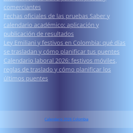
comerciantes
Fechas oficiales de las pruebas Saber y
calendario académico: aplicación y
publicación de resultados
Ley Emiliani y festivos en Colombia: qué días
se trasladan y cómo planificar tus puentes
Calendario laboral 2026: festivos móviles,
reglas de traslado y cómo planificar los
últimos puentes
Calendario 2026 Colombia