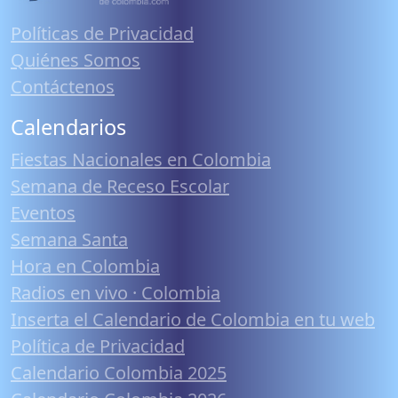
Políticas de Privacidad
Quiénes Somos
Contáctenos
Calendarios
Fiestas Nacionales en Colombia
Semana de Receso Escolar
Eventos
Semana Santa
Hora en Colombia
Radios en vivo · Colombia
Inserta el Calendario de Colombia en tu web
Política de Privacidad
Calendario Colombia 2025