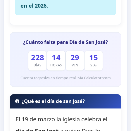
en el 2026.
¿Cuánto falta para Día de San José?
228
14
29
14
DÍAS
HORAS
MIN
SEG
Cuenta regresiva en tiempo real · vía Calculatorr.com
¿Qué es el día de san josé?
El 19 de marzo la iglesia celebra el
día de San José
a quien Dios le