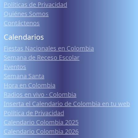
Políticas de Privacidad
Quiénes Somos
Contáctenos
Calendarios
Fiestas Nacionales en Colombia
Semana de Receso Escolar
Eventos
Semana Santa
Hora en Colombia
Radios en vivo · Colombia
Inserta el Calendario de Colombia en tu web
Política de Privacidad
Calendario Colombia 2025
Calendario Colombia 2026