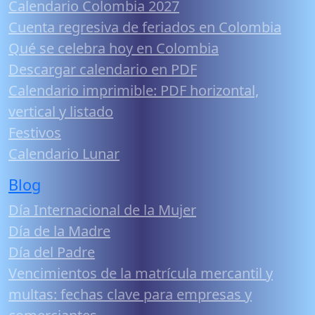
Calendario Colombia 2027
Cuenta regresiva de feriados en Colombia
Qué se celebra hoy en Colombia
Descargar calendario en PDF
Calendario imprimible: PDF horizontal,
vertical y listado
Festivos
Calendario Lunar
Blog
Día Internacional de la Mujer
Día de la Madre
Día del Padre
Vencimientos de la matrícula mercantil y
multas: fechas clave para empresas y