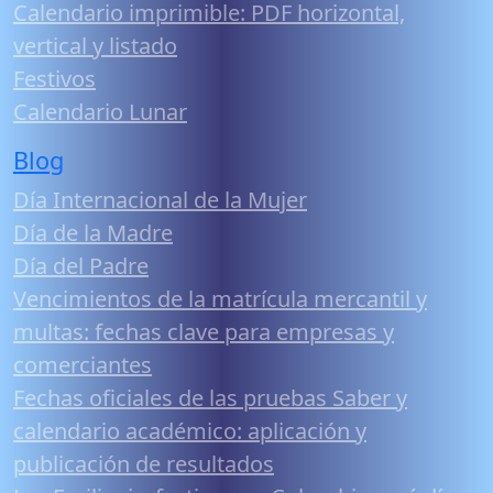
Calendario imprimible: PDF horizontal,
vertical y listado
Festivos
Calendario Lunar
Blog
Día Internacional de la Mujer
Día de la Madre
Día del Padre
Vencimientos de la matrícula mercantil y
multas: fechas clave para empresas y
comerciantes
Fechas oficiales de las pruebas Saber y
calendario académico: aplicación y
publicación de resultados