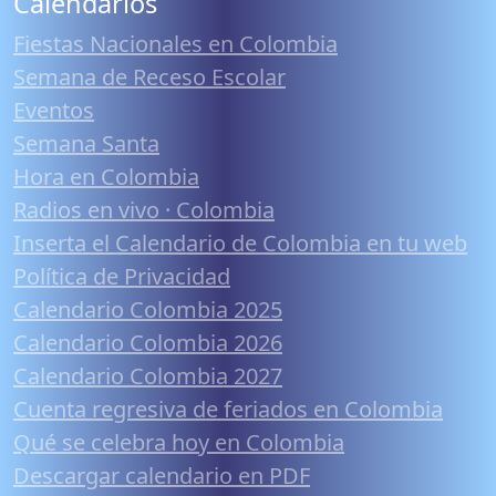
Calendarios
Fiestas Nacionales en Colombia
Semana de Receso Escolar
Eventos
Semana Santa
Hora en Colombia
Radios en vivo · Colombia
Inserta el Calendario de Colombia en tu web
Política de Privacidad
Calendario Colombia 2025
Calendario Colombia 2026
Calendario Colombia 2027
Cuenta regresiva de feriados en Colombia
Qué se celebra hoy en Colombia
Descargar calendario en PDF