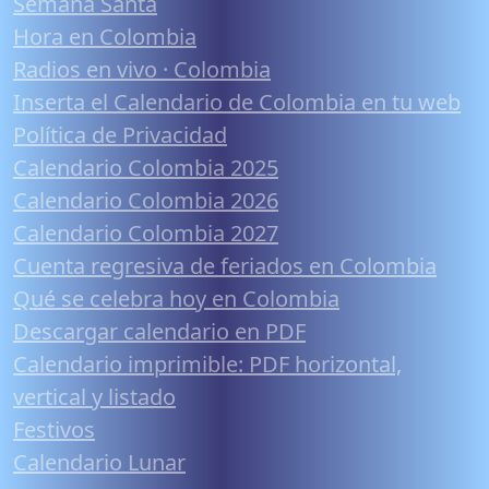
Semana Santa
Hora en Colombia
Radios en vivo · Colombia
Inserta el Calendario de Colombia en tu web
Política de Privacidad
Calendario Colombia 2025
Calendario Colombia 2026
Calendario Colombia 2027
Cuenta regresiva de feriados en Colombia
Qué se celebra hoy en Colombia
Descargar calendario en PDF
Calendario imprimible: PDF horizontal,
vertical y listado
Festivos
Calendario Lunar