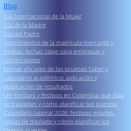
Blog
Día Internacional de la Mujer
Día de la Madre
Día del Padre
Vencimientos de la matrícula mercantil y
multas: fechas clave para empresas y
comerciantes
Fechas oficiales de las pruebas Saber y
calendario académico: aplicación y
publicación de resultados
Ley Emiliani y festivos en Colombia: qué días
se trasladan y cómo planificar tus puentes
Calendario laboral 2026: festivos móviles,
reglas de traslado y cómo planificar los
últimos puentes