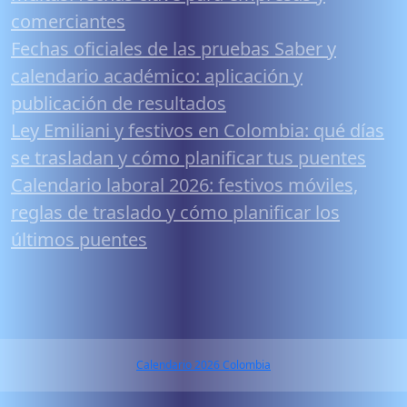
comerciantes
Fechas oficiales de las pruebas Saber y
calendario académico: aplicación y
publicación de resultados
Ley Emiliani y festivos en Colombia: qué días
se trasladan y cómo planificar tus puentes
Calendario laboral 2026: festivos móviles,
reglas de traslado y cómo planificar los
últimos puentes
Calendario 2026 Colombia