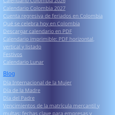
Calendario Colombia 2026
Calendario Colombia 2027
Cuenta regresiva de feriados en Colombia
Qué se celebra hoy en Colombia
Descargar calendario en PDF
Calendario imprimible: PDF horizontal,
vertical y listado
Festivos
Calendario Lunar
Blog
Día Internacional de la Mujer
Día de la Madre
Día del Padre
Vencimientos de la matrícula mercantil y
multas: fechas clave para empresas y