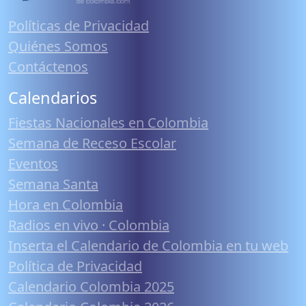
Políticas de Privacidad
Quiénes Somos
Contáctenos
Calendarios
Fiestas Nacionales en Colombia
Semana de Receso Escolar
Eventos
Semana Santa
Hora en Colombia
Radios en vivo · Colombia
Inserta el Calendario de Colombia en tu web
Política de Privacidad
Calendario Colombia 2025