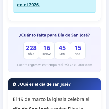
en el 2026.
¿Cuánto falta para Día de San José?
228
16
45
14
DÍAS
HORAS
MIN
SEG
Cuenta regresiva en tiempo real · vía Calculatorr.com
¿Qué es el día de san josé?
El 19 de marzo la iglesia celebra el
día de San José
a quien Dios le