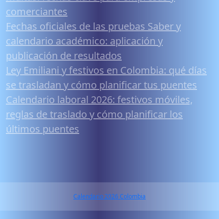
comerciantes
Fechas oficiales de las pruebas Saber y
calendario académico: aplicación y
publicación de resultados
Ley Emiliani y festivos en Colombia: qué días
se trasladan y cómo planificar tus puentes
Calendario laboral 2026: festivos móviles,
reglas de traslado y cómo planificar los
últimos puentes
Calendario 2026 Colombia