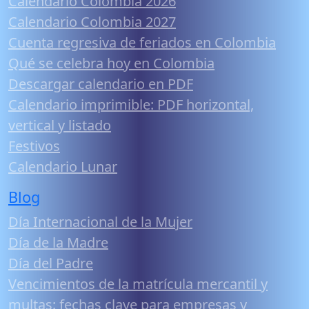
Calendario Colombia 2026
Calendario Colombia 2027
Cuenta regresiva de feriados en Colombia
Qué se celebra hoy en Colombia
Descargar calendario en PDF
Calendario imprimible: PDF horizontal,
vertical y listado
Festivos
Calendario Lunar
Blog
Día Internacional de la Mujer
Día de la Madre
Día del Padre
Vencimientos de la matrícula mercantil y
multas: fechas clave para empresas y