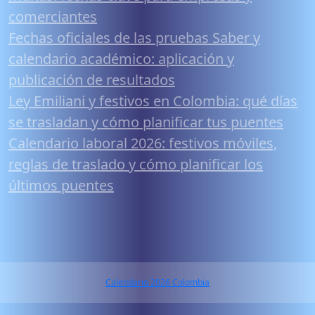
comerciantes
Fechas oficiales de las pruebas Saber y
calendario académico: aplicación y
publicación de resultados
Ley Emiliani y festivos en Colombia: qué días
se trasladan y cómo planificar tus puentes
Calendario laboral 2026: festivos móviles,
reglas de traslado y cómo planificar los
últimos puentes
Calendario 2026 Colombia