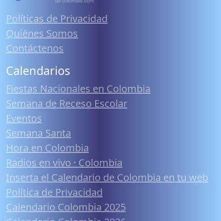
Políticas de Privacidad
Quiénes Somos
Contáctenos
Calendarios
Fiestas Nacionales en Colombia
Semana de Receso Escolar
Eventos
Semana Santa
Hora en Colombia
Radios en vivo · Colombia
Inserta el Calendario de Colombia en tu web
Política de Privacidad
Calendario Colombia 2025