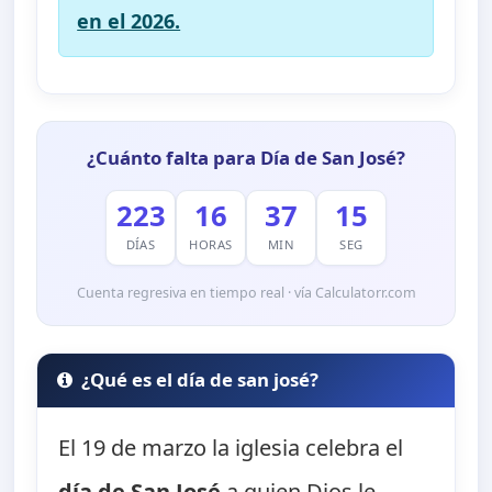
en el 2026.
¿Cuánto falta para Día de San José?
223
16
37
14
DÍAS
HORAS
MIN
SEG
Cuenta regresiva en tiempo real · vía Calculatorr.com
¿Qué es el día de san josé?
El 19 de marzo la iglesia celebra el
día de San José
a quien Dios le