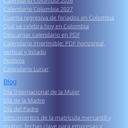
Calendario Colombia 2026
Calendario Colombia 2027
Cuenta regresiva de feriados en Colombia
Qué se celebra hoy en Colombia
Descargar calendario en PDF
Calendario imprimible: PDF horizontal,
vertical y listado
Festivos
Calendario Lunar
Blog
Día Internacional de la Mujer
Día de la Madre
Día del Padre
Vencimientos de la matrícula mercantil y
multas: fechas clave para empresas y