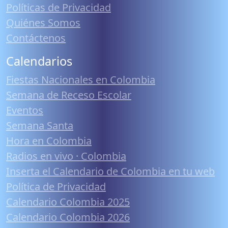
Políticas de Privacidad
Quiénes Somos
Contáctenos
Calendarios
Fiestas Nacionales en Colombia
Semana de Receso Escolar
Eventos
Semana Santa
Hora en Colombia
Radios en vivo · Colombia
Inserta el Calendario de Colombia en tu web
Política de Privacidad
Calendario Colombia 2025
Calendario Colombia 2026