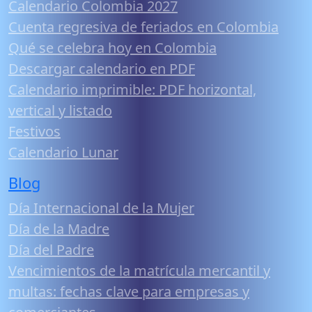
Calendario Colombia 2027
Cuenta regresiva de feriados en Colombia
Qué se celebra hoy en Colombia
Descargar calendario en PDF
Calendario imprimible: PDF horizontal,
vertical y listado
Festivos
Calendario Lunar
Blog
Día Internacional de la Mujer
Día de la Madre
Día del Padre
Vencimientos de la matrícula mercantil y
multas: fechas clave para empresas y