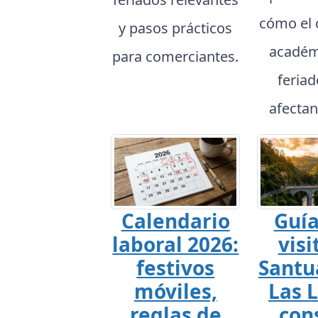
cómo el 
y pasos prácticos
académ
para comerciantes.
feria
afectan
Calendario
Guía
laboral 2026:
visi
festivos
Santu
móviles,
Las L
reglas de
con