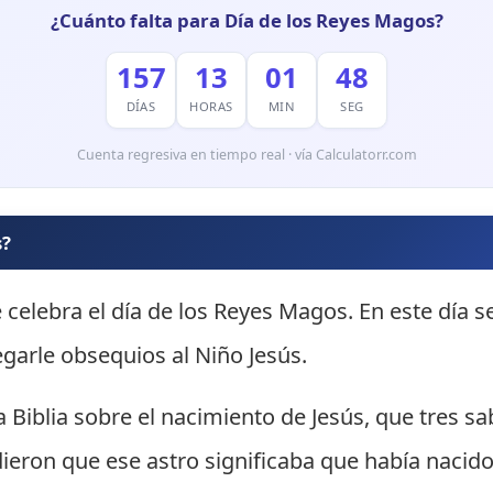
¿Cuánto falta para Día de los Reyes Magos?
157
13
01
47
DÍAS
HORAS
MIN
SEG
Cuenta regresiva en tiempo real · vía Calculatorr.com
s?
 celebra el día de los Reyes Magos. En este día s
garle obsequios al Niño Jesús.
a Biblia sobre el nacimiento de Jesús, que tres sa
endieron que ese astro significaba que había nacid