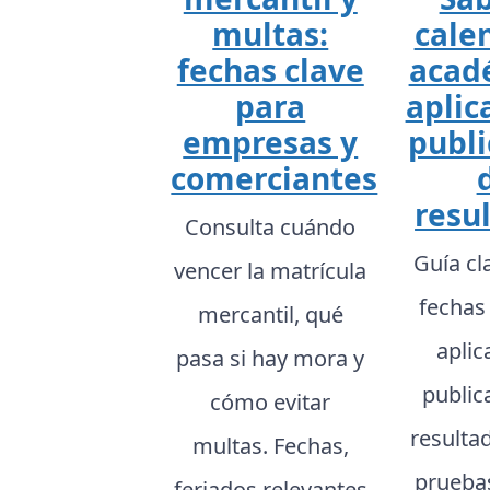
multas:
cale
fechas clave
acad
para
aplic
empresas y
publi
comerciantes
resu
Consulta cuándo
Guía cl
vencer la matrícula
fechas
mercantil, qué
aplic
pasa si hay mora y
public
cómo evitar
resulta
multas. Fechas,
prueba
feriados relevantes