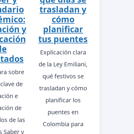
ndario
trasladan y
émico:
cómo
ación y
planificar
cación
tus puentes
de
Explicación clara
ltados
de la Ley Emiliani,
ara sobre
qué festivos se
 clave de
trasladan y cómo
ación e
planificar los
ación de
puentes en
dos de las
Colombia para
s Saber y