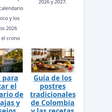
2026 y 2027.
calendario
ico y los
dos 2026
 el crono
 para
Guía de los
tar el
postres
ario de
tradicionales
ajas y
de Colombia
sejos
y las recetas