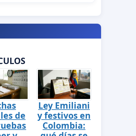
CULOS
chas
Ley Emiliani
ales de
y festivos en
ruebas
Colombia:
er y
qué días se