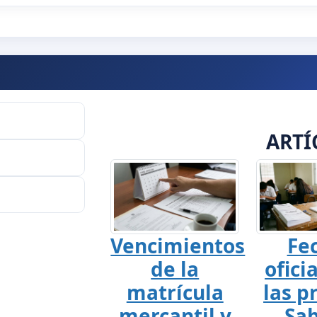
ARTÍ
Vencimientos
Fe
de la
ofici
matrícula
las p
mercantil y
Sab