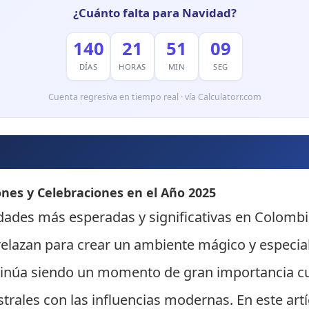
¿Cuánto falta para Navidad?
140
21
51
08
DÍAS
HORAS
MIN
SEG
Cuenta regresiva en tiempo real · vía Calculatorr.com
ones y Celebraciones en el Año 2025
idades más esperadas y significativas en Colombia
trelazan para crear un ambiente mágico y especial
inúa siendo un momento de gran importancia cult
rales con las influencias modernas. En este artí