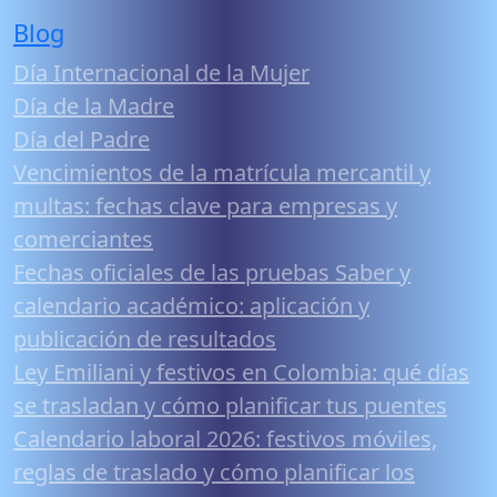
Blog
Día Internacional de la Mujer
Día de la Madre
Día del Padre
Vencimientos de la matrícula mercantil y
multas: fechas clave para empresas y
comerciantes
Fechas oficiales de las pruebas Saber y
calendario académico: aplicación y
publicación de resultados
Ley Emiliani y festivos en Colombia: qué días
se trasladan y cómo planificar tus puentes
Calendario laboral 2026: festivos móviles,
reglas de traslado y cómo planificar los