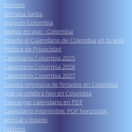
Eventos
Semana Santa
Hora en Colombia
Radios en vivo · Colombia
Inserta el Calendario de Colombia en tu web
Política de Privacidad
Calendario Colombia 2025
Calendario Colombia 2026
Calendario Colombia 2027
Cuenta regresiva de feriados en Colombia
Qué se celebra hoy en Colombia
Descargar calendario en PDF
Calendario imprimible: PDF horizontal,
vertical y listado
Festivos