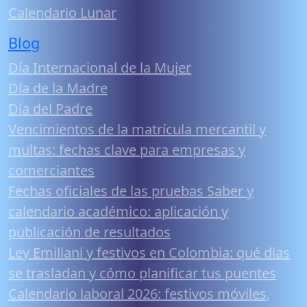
Calendario Lunar
Blog
Día Internacional de la Mujer
Día de la Madre
Día del Padre
Vencimientos de la matrícula mercantil y
multas: fechas clave para empresas y
comerciantes
Fechas oficiales de las pruebas Saber y
calendario académico: aplicación y
publicación de resultados
Ley Emiliani y festivos en Colombia: qué días
se trasladan y cómo planificar tus puentes
Calendario laboral 2026: festivos móviles,